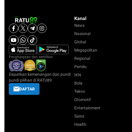
Kanal
News
Nasional
Global
Megapolitan
Penghargaan dan sertifikat:
Regional
Pemilu
Dapatkan kemenangan dan pundi
IKN
pundi pilihan di RATU89
Bola
DAFTAR
Tekno
Otomotif
Entertainment
Sains
Health