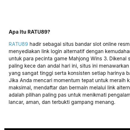
Apa Itu RATU89?
RATU89
hadir sebagai situs bandar slot online res
menyediakan link login alternatif dengan kemudaha
untuk para pecinta game Mahjong Wins 3. Dikenal 
paling kece dan andal hari ini, situs ini menawark
yang sangat tinggi serta konsisten setiap harinya b
Jika Anda mencari momentum tepat untuk meraih
maksimal, mendaftar dan bermain melalui link alter
adalah pilihan paling pas untuk menikmati pengal
lancar, aman, dan terbukti gampang menang.